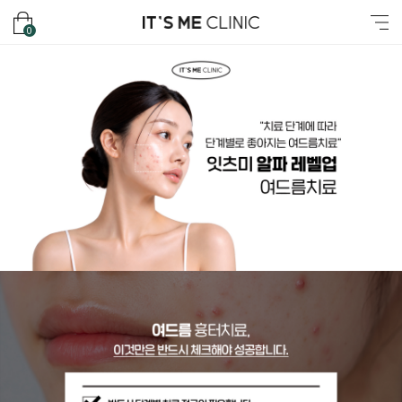
잇츠미의원
장바구니
메뉴
0