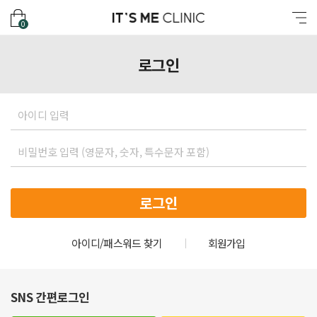
잇츠미의원
장바구니
메뉴
0
로그인
ID
password
아이디/패스워드 찾기
회원가입
SNS 간편로그인