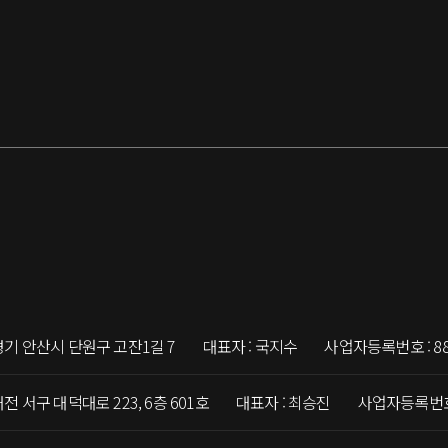
경기 안산시 단원구 고잔1길 7
대표자 : 국지수
사업자등록번호 : 884
전 서구 대덕대로 223, 6층 601호
대표자 : 최승진
사업자등록번호 :